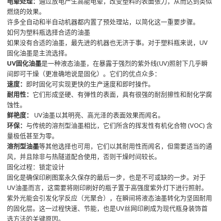
电晕处理：
通过放电产生高能电晕，改变塑料的表面张力，从而达到类似
燃烧的效果。
许多全自动和半自动机器都内置了预处理站，以简化这一重要步骤。
如何为塑料瓶选择合适的油墨
如果没有合适的油墨，最先进的机器也无济于事。对于塑料瓶来说，UV
固化油墨是主流选择。
UV固化油墨
是一种液态油墨，在暴露于强烈的紫外线(UV)照射下几乎瞬
间即可干燥（更准确地说是固化）。它们的优点众多：
速度：
即时固化可实现更快的生产速度和即时操作。
耐用性：
它们形成坚硬、有弹性的表面，具有很强的耐刮擦性和耐化学腐
蚀性。
鲜艳度：
UV油墨以其明亮、高光泽的表面效果而闻名。
环保：
与传统的溶剂型油墨相比，它们所含的挥发性有机化合物 (VOC) 含
量极低甚至为零。
溶剂型油墨
等其他选择也可用，它们以其耐用性而闻名，但需要适当的通
风，并且除非与热隧道配合使用，否则干燥时间较长。
固化过程：锁定设计
固化是确保印刷图案永久保存的最后一步，也是不可或缺的一步。对于
UV油墨而言，这需要将刚印刷好的瓶子置于高强度紫外灯下进行照射。
紫外光能会引发化学反应（光聚合），在瞬间将液态油墨转化为坚固耐用
的固化层。这一过程快速、节能，也是UV丝网印刷成为现代瓶身装饰首
选方法的关键原因。