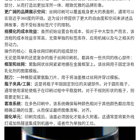
部分，从而打造出更加浑然一体、精致优雅的品牌形象。
更广阔的品牌展示空间：
丝网印刷可以覆盖瓶身更大的表面积，通常可以
实现近乎360度的环绕。这为设计师提供了更大的自由度和空间来讲述品
牌故事，而不受标准标签尺寸的限制。
规模化的成本效益：
虽然初始设置会有成本，但对于中大型生产而言，该
流程的成本效益非常高，无需单独的标签库存、应用机械以及与之相关的
劳动力。
操作的核心：瓶身丝网印刷机的组成部分
无论是简单的还是复杂的瓶子丝网印刷机，都具有一些共同的核心部件：
框架和丝网：
聚酯网状丝网紧紧地绷在金属框架上。该丝网用于固定涂有
乳化剂的图案模板。
刮刀：
一种橡胶或聚氨酯刀片，用于将油墨推过丝网并穿过模板。
瓶子夹具/工装：
这是将瓶子牢固固定到位的关键部件。对于圆形瓶子，
通常使用滚轮使瓶子在印刷过程中平稳旋转。对于不规则形状的瓶子，则
需要定制工装。
套准系统：
在多色印刷中，该系统确保每种颜色相对于其他颜色都应用在
精确正确的位置，从而保证最终图像清晰、对齐。
固化单元：
印刷完成后，油墨必须固化才能永久附着。这通常是将紫外线
灯或加热隧道集成到机器中，或者作为单独的工位。