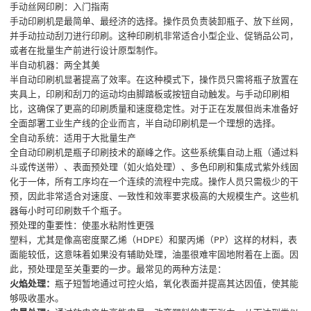
手动丝网印刷：入门指南
手动印刷机是最简单、最经济的选择。操作员负责装卸瓶子、放下丝网，
并手动拉动刮刀进行印刷。这种印刷机非常适合小型企业、促销品公司，
或者在批量生产前进行设计原型制作。
半自动机器：两全其美
半自动印刷机显著提高了效率。在这种模式下，操作员只需将瓶子放置在
夹具上，印刷和刮刀的运动均由脚踏板或按钮自动触发。与手动印刷相
比，这确保了更高的印刷质量和速度稳定性。对于正在发展但尚未准备好
全面部署工业生产线的企业而言，半自动印刷机是一个理想的选择。
全自动系统：适用于大批量生产
全自动印刷机是瓶子印刷技术的巅峰之作。这些系统集自动上瓶（通过料
斗或传送带）、表面预处理（如火焰处理）、多色印刷和集成式紫外线固
化于一体，所有工序均在一个连续的流程中完成。操作人员只需极少的干
预，因此非常适合对速度、一致性和效率要求极高的大规模生产。这些机
器每小时可印刷数千个瓶子。
预处理的重要性：使墨水粘附性更强
塑料，尤其是像高密度聚乙烯（HDPE）和聚丙烯（PP）这样的材料，表
面能较低，这意味着如果没有辅助处理，油墨很难牢固地附着在上面。因
此，预处理是至关重要的一步。最常见的两种方法是：
火焰处理：
瓶子短暂地通过可控火焰，氧化表面并提高其达因值，使其能
够吸收墨水。