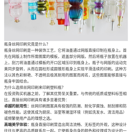
瓶身丝网印刷究竟是什么？
瓶身丝网印刷是一种装饰工艺，它将油墨通过网版直接印制在瓶身上。首
先在网版上制作所需图案的模板，遮盖部分网版。然后将瓶子放置在机器
上，刮刀将油墨通过模板的开口区域压印到瓶身上。瓶子与网版的运动完
美同步旋转，从而在圆柱形或圆锥形瓶身上实现平滑连续的印刷。这种方
法以其色彩鲜艳、不透明且极其耐用的图案而闻名，这些图案能够直接与
瓶身牢固结合。
为什么选择丝网印刷来印刷塑料瓶？
在投资购买机器之前，了解其优势至关重要。与传统的纸质或塑料标签相
比，直接丝网印刷具有诸多显著优势：
卓越的耐用性：
丝网印刷图案具有极强的防潮、耐化学腐蚀、耐刮擦和防
褪色性能。这使其成为厨房、浴室等潮湿环境（例如洗发水、清洁用品）
或频繁使用产品的理想之选。
高端美学体验：
瓶身直接印刷营造出简洁流畅、无标签的外观，这种设计
往往与更高的品质联系在一起。它使瓶身自身的颜色和纹理成为设计的一