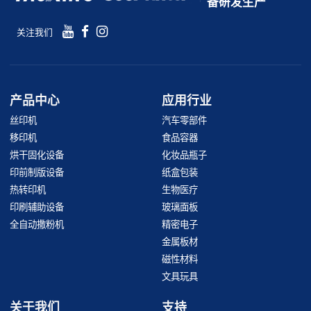
备研发生产
关注我们
产品中心
应用行业
丝印机
汽车零部件
移印机
食品容器
烘干固化设备
化妆品瓶子
印前制版设备
纸盒包装
热转印机
生物医疗
印刷辅助设备
玻璃面板
全自动撒粉机
精密电子
金属板材
磁性材料
文具玩具
关于我们
支持