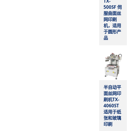
TX-
500SF 伺
服曲面丝
网印刷
机，适用
于圆形产
品
半自动平
面丝网印
刷机TX-
4060ST
适用于纸
张和玻璃
印刷