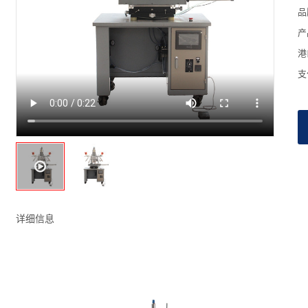
品
产
港
支
详细信息