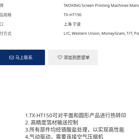
牌
TAOXING Screen Printing Machines Manu
品规格
TX-HT150
口
上海 宁波
付方式
L/C, Western Union, MoneyGram, T/T, Pa
马上联系
添加到愿望单
1.TX-HT150可对平面和圆形产品进行热转印
2. 高精度箔材输送控制
3.所有部件均经铬酸盐处理，以实现高性能
4.气动驱动，需要连接空气压缩机