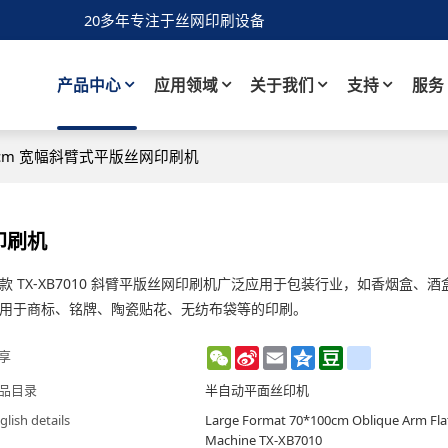
20多年专注于丝网印刷设备
产品中心
应用领域
关于我们
支持
服务
*100cm 宽幅斜臂式平版丝网印刷机
网印刷机
款 TX-XB7010 斜臂平版丝网印刷机广泛应用于包装行业，如香烟盒、
用于商标、铭牌、陶瓷贴花、无纺布袋等的印刷。
WeChat
Sina
Email
Qzone
Douban
renren
享
Weibo
品目录
半自动平面丝印机
glish details
Large Format 70*100cm Oblique Arm Flat
Machine TX-XB7010