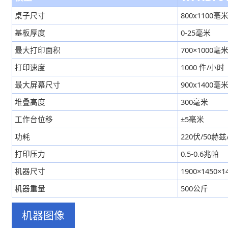
桌子尺寸
800x1100毫
基板厚度
0-25毫米
最大打印面积
700×1000毫
打印速度
1000 件/小时
最大屏幕尺寸
900x1400毫
堆叠高度
300毫米
工作台位移
±5毫米
功耗
220伏/50赫兹
打印压力
0.5-0.6兆帕
机器尺寸
1900×1450×
机器重量
500公斤
机器图像