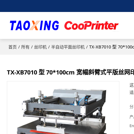
/
/
/
/
TX-XB7010 型 70
首页
所有
丝印机
半自动平面丝印机
TX-XB7010 型 70*100cm 宽幅斜臂式平版丝
这
适
分
产
En