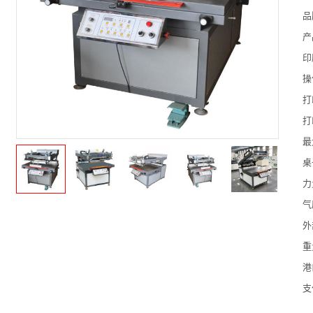
品
产
印
操
打
打
最
桌
力
气
外
重
港
支