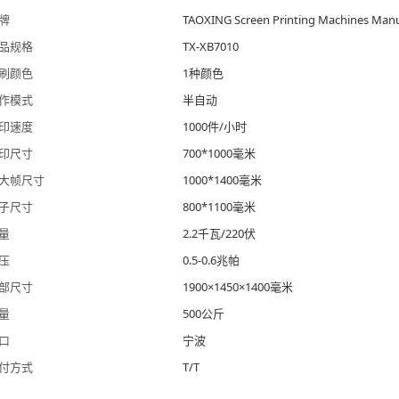
牌
TAOXING Screen Printing Machines Manu
品规格
TX-XB7010
刷颜色
1种颜色
作模式
半自动
印速度
1000件/小时
印尺寸
700*1000毫米
大帧尺寸
1000*1400毫米
子尺寸
800*1100毫米
量
2.2千瓦/220伏
压
0.5-0.6兆帕
部尺寸
1900×1450×1400毫米
量
500公斤
口
宁波
付方式
T/T