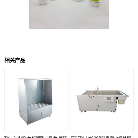
相关产品
TX-1215XB 丝印网版冲洗台 高压
涛兴TX-HY800P型平面火焰处理