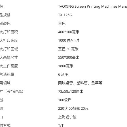
牌
TAOXING Screen Printing Machines Manu
品规格
TX-125G
刷颜色
单色
大打印面积
400*100毫米
大打印速度
1000 件/小时
大打印区域
直径 30 毫米
大画幅尺寸
550*300毫米
大工件高度
≤800毫米
气消耗量
6 酒吧
用领域
网球桌管、塑料管、鱼竿等
寸（长*宽*高）
73x58x128厘米
量
100公斤
源：
220伏 50赫兹 20瓦
口
上海或宁波
付方式
T/T