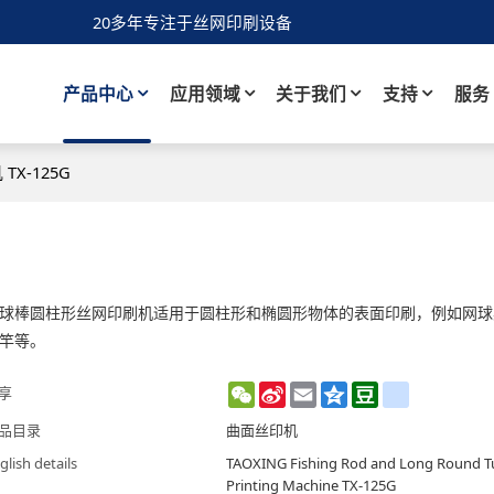
20多年专注于丝网印刷设备
产品中心
应用领域
关于我们
支持
服务
X-125G
球棒圆柱形丝网印刷机适用于圆柱形和椭圆形物体的表面印刷，例如网球
竿等。
WeChat
Sina
Email
Qzone
Douban
renren
享
Weibo
品目录
曲面丝印机
glish details
TAOXING Fishing Rod and Long Round T
Printing Machine TX-125G