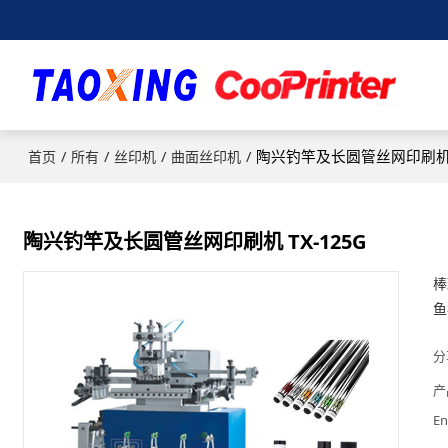
/
/
/
/
陶兴钓竿及长圆管丝网印刷机 T
首页
所有
丝印机
曲面丝印机
陶兴钓竿及长圆管丝网印刷机 TX-125G
棒
鱼
分
产
En