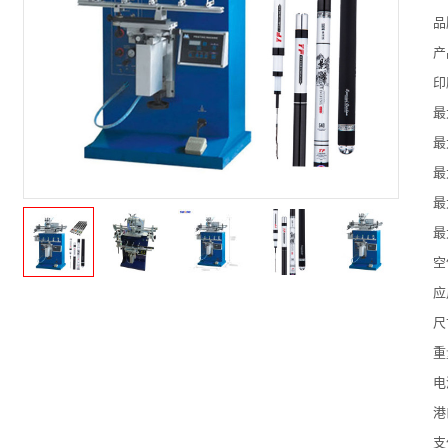
品
产
印
最
最
最
最
最
空
应
尺
重
电
港
支