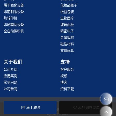
烘干固化设备
化妆品瓶子
印前制版设备
纸盒包装
热转印机
生物医疗
印刷辅助设备
玻璃面板
全自动撒粉机
精密电子
金属板材
磁性材料
文具玩具
关于我们
支持
公司介绍
客户服务
应用案例
视频
常见问题
博客
公司新闻
资料下载
马上联系
添加到愿望单
Copyright © 2026
Hangzhou Taoxing Printing Machinery Co., Ltd
Support
By
BEE Cloud