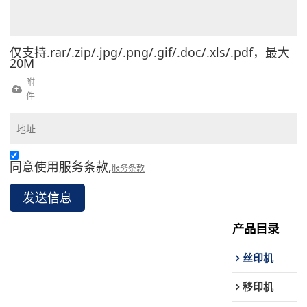
仅支持.rar/.zip/.jpg/.png/.gif/.doc/.xls/.pdf，最大
20M
附
件
同意使用服务条款,
服务条款
发送信息
产品目录
丝印机
移印机