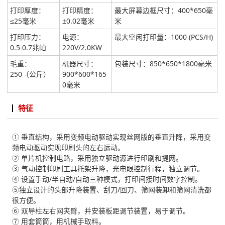
打印厚度：
打印精度：
最大屏幕边框尺寸：400*650毫
≤25毫米
±0.02毫米
米
打印压力：
电源：
最大空闲打印量：1000 (PCS/H)
0.5-0.7兆帕
220V/2.0KW
毛重：
机器尺寸：
包装尺寸：850*650*1800毫米
250（公斤）
900*600*165
0毫米
特征
① 垂直结构，采用变频电动驱动实现丝网版的垂直升降，采用变
频电动驱动实现印刷头的左右运动。
② 单片机控制电路，采用独立驱动源进行印刷和提网。
③ 气动控制印刷工具托架升降，光电眼控制行程，独立调节。
④ 设置手动/半自动/自动三种模式，打印间接时间数字控制。
⑤独立设计的头部升降装置、刮刀/回刀、筛网装卸和筛网清洗都
很方便。
⑥ 双导柱左右网夹臂，并安装板距调节装置，易于调节。
⑦ 用套筒筒，用机械手取料。