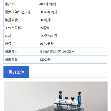
生产率
400 件/小时
最大框架外径尺寸
600x800毫米
堆叠高度
300毫米
工作台位移
±5毫米
功耗
220伏/400瓦
排气
15升/分钟
机器尺寸
长850*宽60*高1050毫米
机器重量
120公斤
机器图像