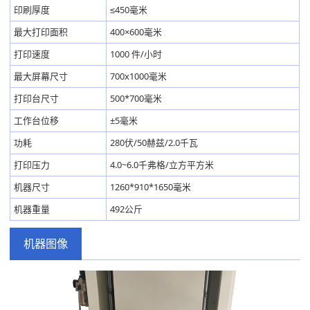
印刷厚度
≤450毫米
最大打印面积
400×600毫米
打印速度
1000 件/小时
最大屏幕尺寸
700x1000毫米
打印台尺寸
500*700毫米
工作台位移
±5毫米
功耗
280伏/50赫兹/2.0千瓦
打印压力
4.0~6.0千弗格/立方平方米
机器尺寸
1260*910*1650毫米
机器重量
492公斤
机器图像