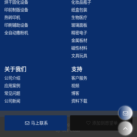
烘干固化设备
化妆品瓶子
印前制版设备
纸盒包装
热转印机
生物医疗
印刷辅助设备
玻璃面板
全自动撒粉机
精密电子
金属板材
磁性材料
文具玩具
关于我们
支持
公司介绍
客户服务
应用案例
视频
常见问题
博客
公司新闻
资料下载
马上联系
添加到愿望单
Copyright © 2026
Hangzhou Taoxing Printing Machinery Co., Ltd
Support
By
BEE Cloud