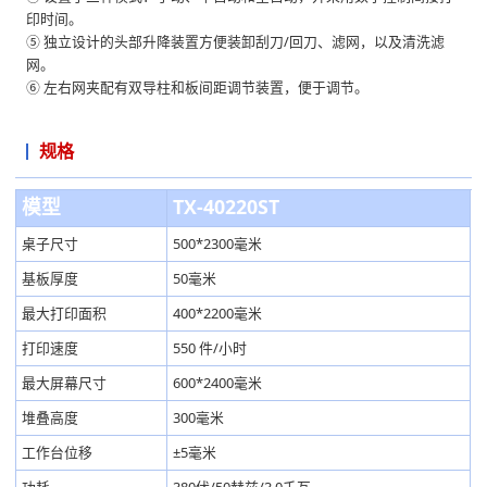
印时间。
⑤ 独立设计的头部升降装置方便装卸刮刀/回刀、滤网，以及清洗滤
网。
⑥ 左右网夹配有双导柱和板间距调节装置，便于调节。
规格
模型
TX-40220ST
桌子尺寸
500*2300毫米
基板厚度
50毫米
最大打印面积
400*2200毫米
打印速度
550 件/小时
最大屏幕尺寸
600*2400毫米
堆叠高度
300毫米
工作台位移
±5毫米