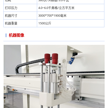
功耗
380伏/50赫兹/3.0千瓦
打印压力
4.0~6.0千弗格/立方平方米
机器尺寸
3000*700*1900毫米
机器重量
1500公斤
机器图像