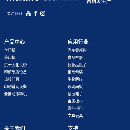
备研发生产
关注我们
产品中心
应用行业
丝印机
汽车零部件
移印机
食品容器
烘干固化设备
化妆品瓶子
印前制版设备
纸盒包装
热转印机
生物医疗
印刷辅助设备
玻璃面板
全自动撒粉机
精密电子
金属板材
磁性材料
文具玩具
关于我们
支持