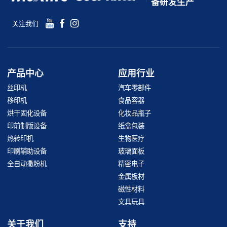
备研发生产
关注我们
产品中心
应用行业
丝印机
汽车零部件
移印机
食品容器
烘干固化设备
化妆品瓶子
印前制版设备
纸盒包装
热转印机
生物医疗
印刷辅助设备
玻璃面板
全自动撒粉机
精密电子
金属板材
磁性材料
文具玩具
关于我们
支持