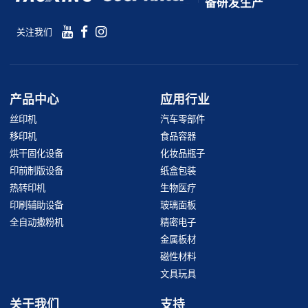
备研发生产
关注我们
产品中心
应用行业
丝印机
汽车零部件
移印机
食品容器
烘干固化设备
化妆品瓶子
印前制版设备
纸盒包装
热转印机
生物医疗
印刷辅助设备
玻璃面板
全自动撒粉机
精密电子
金属板材
磁性材料
文具玩具
关于我们
支持