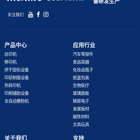
备研发生产
关注我们
产品中心
应用行业
丝印机
汽车零部件
移印机
食品容器
烘干固化设备
化妆品瓶子
印前制版设备
纸盒包装
热转印机
生物医疗
印刷辅助设备
玻璃面板
全自动撒粉机
精密电子
金属板材
磁性材料
文具玩具
关于我们
支持