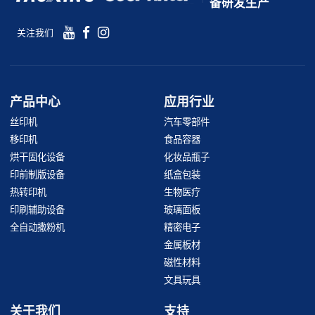
备研发生产
关注我们
产品中心
应用行业
丝印机
汽车零部件
移印机
食品容器
烘干固化设备
化妆品瓶子
印前制版设备
纸盒包装
热转印机
生物医疗
印刷辅助设备
玻璃面板
全自动撒粉机
精密电子
金属板材
磁性材料
文具玩具
关于我们
支持