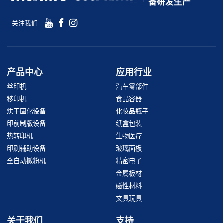
备研发生产
关注我们
产品中心
应用行业
丝印机
汽车零部件
移印机
食品容器
烘干固化设备
化妆品瓶子
印前制版设备
纸盒包装
热转印机
生物医疗
印刷辅助设备
玻璃面板
全自动撒粉机
精密电子
金属板材
磁性材料
文具玩具
关于我们
支持