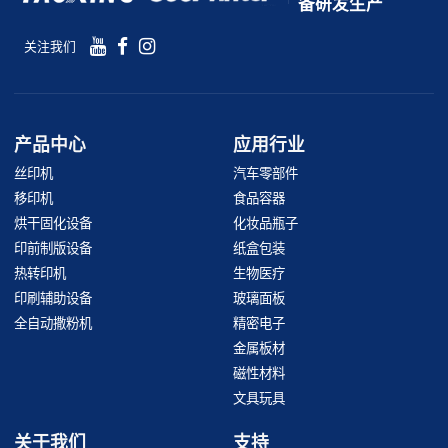
备研发生产
关注我们
产品中心
应用行业
丝印机
汽车零部件
移印机
食品容器
烘干固化设备
化妆品瓶子
印前制版设备
纸盒包装
热转印机
生物医疗
印刷辅助设备
玻璃面板
全自动撒粉机
精密电子
金属板材
磁性材料
文具玩具
关于我们
支持