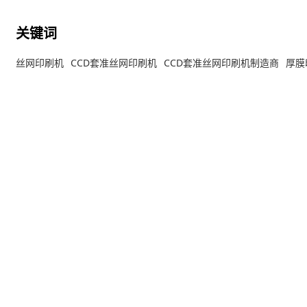
芯片元件和电子元件印刷工艺制造。（可实现埋孔印刷
和通孔印刷）
关键词
丝网印刷机
CCD套准丝网印刷机
CCD套准丝网印刷机制造商
厚膜