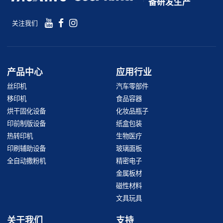
备研发生产
关注我们
产品中心
应用行业
丝印机
汽车零部件
移印机
食品容器
烘干固化设备
化妆品瓶子
印前制版设备
纸盒包装
热转印机
生物医疗
印刷辅助设备
玻璃面板
全自动撒粉机
精密电子
金属板材
磁性材料
文具玩具
关于我们
支持