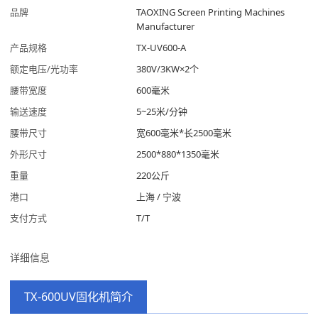
品牌
TAOXING Screen Printing Machines
Manufacturer
产品规格
TX-UV600-A
额定电压/光功率
380V/3KW×2个
腰带宽度
600毫米
输送速度
5~25米/分钟
腰带尺寸
宽600毫米*长2500毫米
外形尺寸
2500*880*1350毫米
重量
220公斤
港口
上海 / 宁波
支付方式
T/T
详细信息
TX-600UV固化机
简介