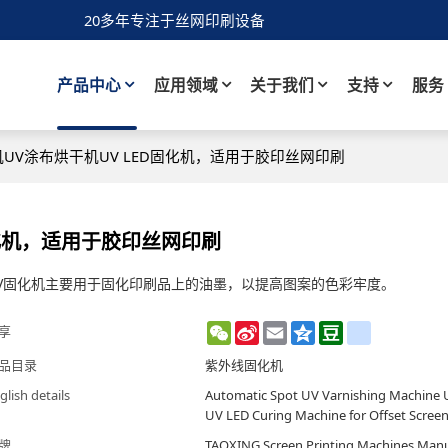
20多年专注于丝网印刷设备
产品中心
应用领域
关于我们
支持
服务
UV涂布烘干机UV LED固化机，适用于胶印丝网印刷
固化机，适用于胶印丝网印刷
V固化机主要用于固化印刷品上的油墨，以提高图案的色彩牢度。
WeChat
Sina
Email
Qzone
Douban
renren
享
Weibo
品目录
紫外线固化机
glish details
Automatic Spot UV Varnishing Machine 
UV LED Curing Machine for Offset Screen
牌
TAOXING Screen Printing Machines Manu