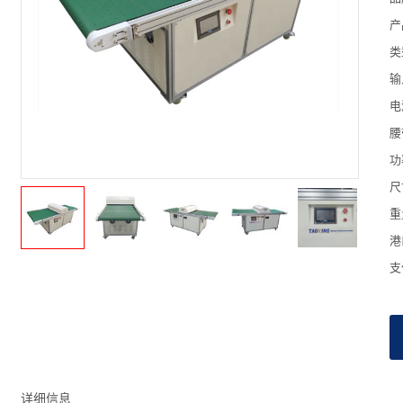
产
类
输
电
腰
功
尺
重
港
支
详细信息