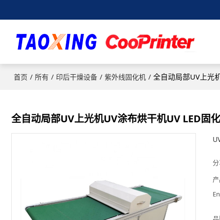
/
/
/
/
全自动局部UV上光机
首页
所有
印后干燥设备
紫外线固化机
全自动局部UV上光机UV涂布烘干机UV LED
U
分
产
En
品