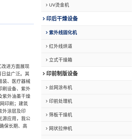
UV烫金机
印后干燥设备
紫外线固化机
红外线烘道
立式干燥箱
艺改进方面展现
印前制版设备
将日益广泛。其
组装、医疗器械
丝网涂布机
印刷设备、紫外
及紫外油墨干燥
印前处理机
丝网印刷；建筑
紫外涂层及印
筛板干燥机
光源应用，我公
，确保长期、高
网状拉伸机