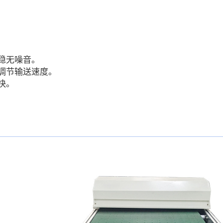
平稳无噪音。
件调节输送速度。
快。