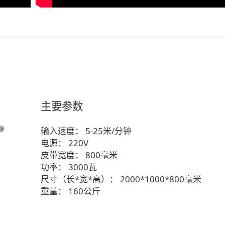
主要参数
输入速度：
5-25米/分钟
电源：
220V
皮带宽度：
800毫米
功率：
3000瓦
尺寸（长*宽*高）：
2000*1000*800毫米
重量：
160公斤