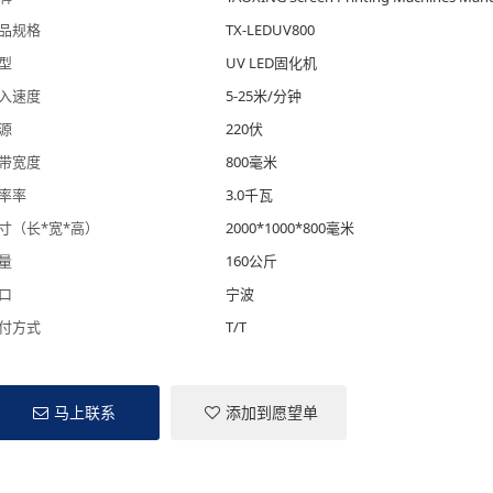
品规格
TX-LEDUV800
型
UV LED固化机
入速度
5-25米/分钟
源
220伏
带宽度
800毫米
率率
3.0千瓦
寸（长*宽*高）
2000*1000*800毫米
量
160公斤
口
宁波
付方式
T/T
马上联系
添加到愿望单