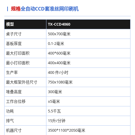
规格
全自动CCD套准丝网印刷机
模型
TX-CCD4060
桌子尺寸
500x700毫米
基板厚度
0.1-2毫米
最大打印面积
400*600毫米
最小打印面积
400x400毫米
生产率
400 件/小时
最大框架外径尺寸
750x1080毫米
堆叠高度
300毫米
工作台位移
±5毫米
功耗
5.5千瓦
排气
15升/分钟
机器尺寸
3500*1100*2050毫米