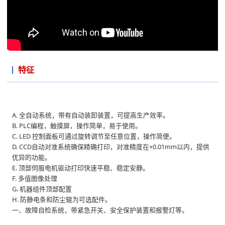
特征
A. 全自动系统，带有自动装卸装置，可提高生产效率。
B. PLC编程，触摸屏，操作简单，易于使用。
C. LED 控制面板可通过旋转调节至任意位置，操作简便。
D. CCD自动对准系统确保精确打印，对准精度在+0.01mm以内，提供
优异的功能。
E. 顶部伺服电机驱动打印快速平稳、稳定安静。
F. 多值图像处理
G. 机器组件顶部配置
H. 防静电条和防尘辊为可选配件。
一、故障自检系统，带紧急开关、安全保护装置和报警灯等。