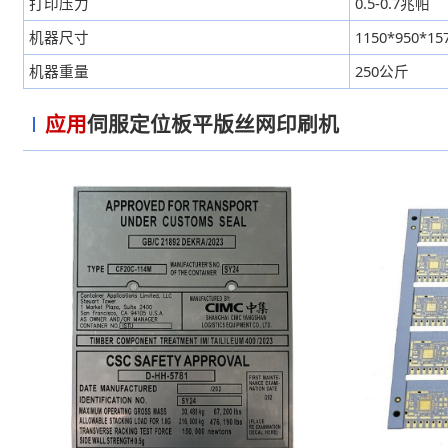
打印压力
0.5-0.7兆帕
机器尺寸
1150*950*1
机器重量
250公斤
应用
伺服定位板平版丝网印刷机