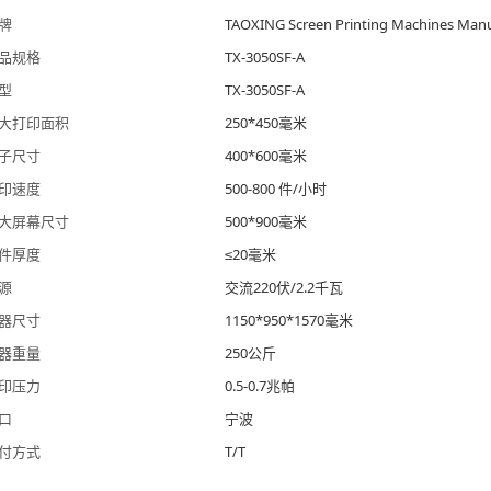
牌
TAOXING Screen Printing Machines Manu
品规格
TX-3050SF-A
型
TX-3050SF-A
大打印面积
250*450毫米
子尺寸
400*600毫米
印速度
500-800 件/小时
大屏幕尺寸
500*900毫米
件厚度
≤20毫米
源
交流220伏/2.2千瓦
器尺寸
1150*950*1570毫米
器重量
250公斤
印压力
0.5-0.7兆帕
口
宁波
付方式
T/T