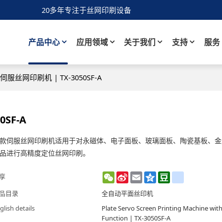
20多年专注于丝网印刷设备
产品中心
应用领域
关于我们
支持
服务
网印刷机 | TX-3050SF-A
SF-A
款伺服丝网印刷机适用于对永磁体、电子面板、玻璃面板、陶瓷基板、金属
品进行高精度定位丝网印刷。
WeChat
Sina
Email
Qzone
Douban
renren
享
Weibo
品目录
全自动平面丝印机
glish details
Plate Servo Screen Printing Machine wit
Function | TX-3050SF-A