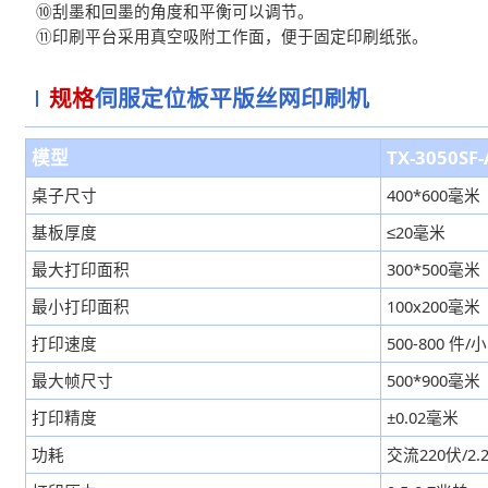
⑩刮墨和回墨的角度和平衡可以调节。
⑪印刷平台采用真空吸附工作面，便于固定印刷纸张。
规格
伺服定位板平版丝网印刷机
模型
TX-3050SF-
桌子尺寸
400*600毫米
基板厚度
≤20毫米
最大打印面积
300*500毫米
最小打印面积
100x200毫米
打印速度
500-800 件/
最大帧尺寸
500*900毫米
打印精度
±0.02毫米
功耗
交流220伏/2