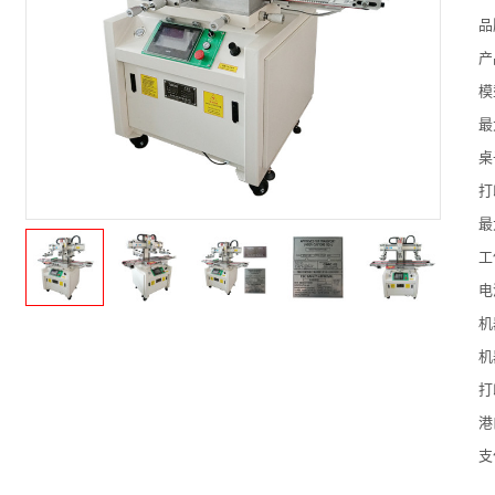
品
产
模
最
桌
打
最
工
电
机
机
打
港
支