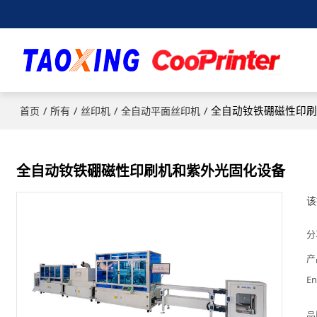
/
/
/
/
全自动钕铁硼磁性印
首页
所有
丝印机
全自动平面丝印机
全自动钕铁硼磁性印刷机和紫外光固化设备
该
分
产
En
品