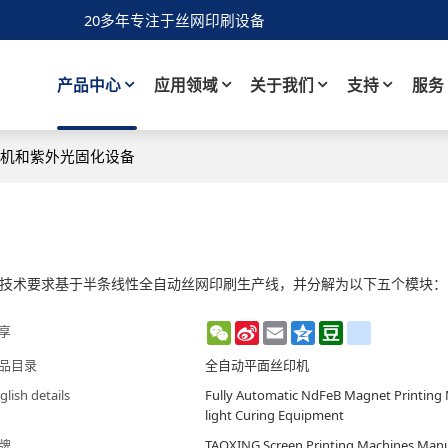
20多年专注于丝网印刷设备
产品中心
应用领域
关于我们
支持
服务
刷机和紫外光固化设备
技术要求基于半条线性全自动丝网印刷生产线，并分解为以下五个模块：
WeChat
Sina
Email
Qzone
Douban
renren
享
Weibo
品目录
全自动平面丝印机
glish details
Fully Automatic NdFeB Magnet Printing
light Curing Equipment
牌
TAOXING Screen Printing Machines Manu