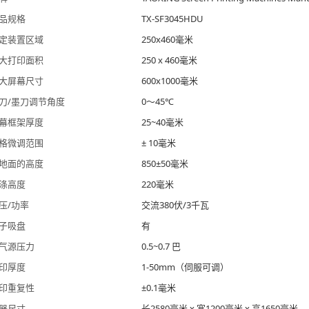
品规格
TX-SF3045HDU
定装置区域
250x460毫米
大打印面积
250 x 460毫米
大屏幕尺寸
600x1000毫米
刀/墨刀调节角度
0～45℃
幕框架厚度
25~40毫米
格微调范围
± 10毫米
地面的高度
850±50毫米
涤高度
220毫米
压/功率
交流380伏/3千瓦
子吸盘
有
气源压力
0.5~0.7 巴
印厚度
1-50mm（伺服可调）
印重复性
±0.1毫米
器尺寸
长2580毫米 x 宽1200毫米 x 高1650毫米