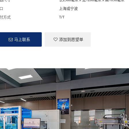
口
上海或宁波
付方式
T/T
马上联系
添加到愿望单