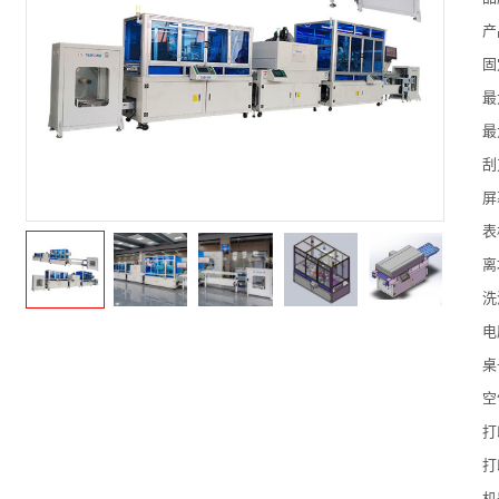
产
固
最
最
刮
屏
表
离
洗
电
桌
空
打
打
机